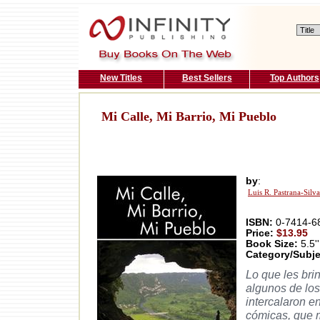
New Titles
Best Sellers
Top Authors
Mi Calle, Mi Barrio, Mi Pueblo
by
:
Luis R. Pastrana-Silv
ISBN:
0-7414-6
Price:
$13.95
Book Size:
5.5''
Category/Subje
Lo que les brin
algunos de los
intercalaron e
cómicas, que m